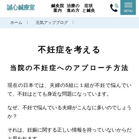
せ
こ
誠心鍼療室
鍼灸院
治療の
症状
案内
進め方
と鍼灸
MENU
い
こ
メ
メ
現
し
か
ホーム
元気アップブログ
ニ
ニ
在
ん
ら
ュ
ュ
位
し
本
ー
ー
置:
不妊症を考える
ん
文
一
一
り
覧
覧
ょ
当院の不妊症へのアプローチ方法
を
う
ス
し
現在の日本では、夫婦の5組に１組が不妊で悩んでい
キ
つ
て、不妊はとても身近な問題になっています。
ッ
ウ
なぜ、不妊で悩んでいる夫婦がこんなに多いのでしょう
プ
ェ
か？
し
ブ
て
サ
それは、妊娠に関する正しい情報を持っていないからだ
本
イ
と思われます。