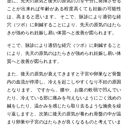
逆に、先天の原気と後天の原気の力を十分に発揮させる
ことが出来れば年齢がある程度高くても妊娠の可能性
は、高まると思います。 そこで、脉診により適切な経
穴（ツボ）に刺鍼することにより、先天の原気のはたら
きが強められ妊娠し易い体質へと改善が図られます。
そこで、脉診により適切な経穴（ツボ）に刺鍼すること
により、先天の原気のはたらきが強められ妊娠し易い体
質へと改善が図られます。
また、後天の原気が衰えてきますと子宮や卵巣など骨盤
内の血流が停滞し、冷えを起こしやすくなり不妊の原因
となります。 ですから、腰や、お腹の軟弱で凹んでい
たり、冷えている部に痛みを与えないようにごく浅めの
鍼をしたり、温かみを感じたら取り去るような施灸を繰
り返しますと、次第に後天の原気が養われ骨盤の中が温
まり卵巣や子宮のはたらきが良くなるものと考えていま