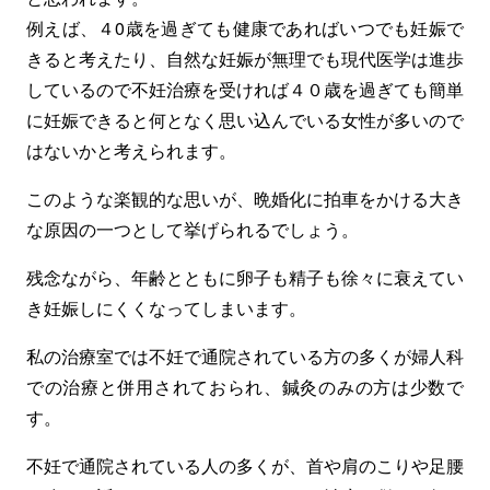
文
ト
例えば、４0歳を過ぎても健康であればいつでも妊娠で
へ
の
きると考えたり、自然な妊娠が無理でも現代医学は進歩
移
ト
しているので不妊治療を受ければ４０歳を過ぎても簡単
動
ッ
に妊娠できると何となく思い込んでいる女性が多いので
プ
はないかと考えられます。
ペ
ー
このような楽観的な思いが、晩婚化に拍車をかける大き
ジ
な原因の一つとして挙げられるでしょう。
で
残念ながら、年齢とともに卵子も精子も徐々に衰えてい
す。
き妊娠しにくくなってしまいます。
私の治療室では不妊で通院されている方の多くが婦人科
での治療と併用されておられ、鍼灸のみの方は少数で
す。
不妊で通院されている人の多くが、首や肩のこりや足腰